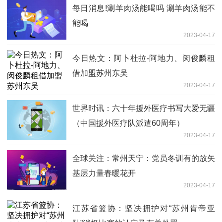
每日消息!涮羊肉汤能喝吗 涮羊肉汤能不
能喝
2023-04-17
今日热文：阿卜杜拉-阿地力、闵俊麟租
借加盟苏州东吴
2023-04-17
世界时讯：六十年援外医疗书写大爱无疆
（中国援外医疗队派遣60周年）
2023-04-17
全球关注：常州天宁：党员冬训有的放矢
基层力量春暖花开
2023-04-17
江苏省篮协：坚决拥护对“苏州肯帝亚