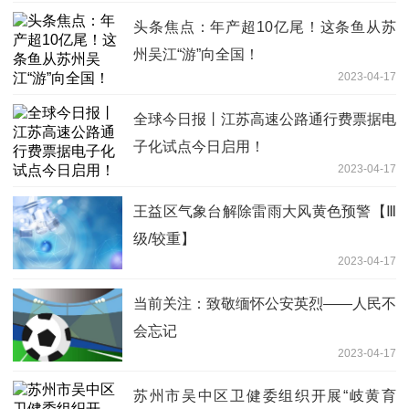
头条焦点：年产超10亿尾！这条鱼从苏
州吴江“游”向全国！
2023-04-17
全球今日报丨江苏高速公路通行费票据电
子化试点今日启用！
2023-04-17
王益区气象台解除雷雨大风黄色预警【Ⅲ
级/较重】
2023-04-17
当前关注：致敬缅怀公安英烈——人民不
会忘记
2023-04-17
苏州市吴中区卫健委组织开展“岐黄育