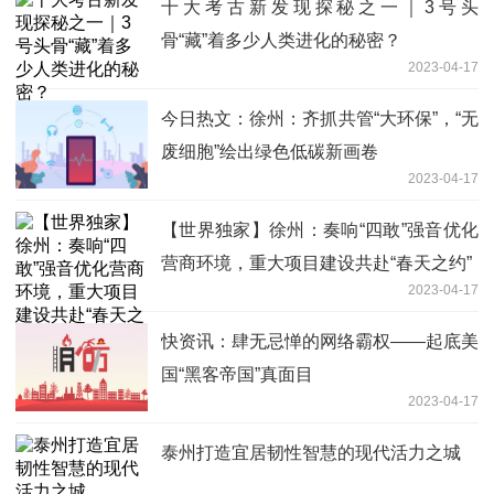
十大考古新发现探秘之一｜3号头
骨“藏”着多少人类进化的秘密？
2023-04-17
今日热文：徐州：齐抓共管“大环保”，“无
废细胞”绘出绿色低碳新画卷
2023-04-17
【世界独家】徐州：奏响“四敢”强音优化
营商环境，重大项目建设共赴“春天之约”
2023-04-17
快资讯：肆无忌惮的网络霸权——起底美
国“黑客帝国”真面目
2023-04-17
泰州打造宜居韧性智慧的现代活力之城