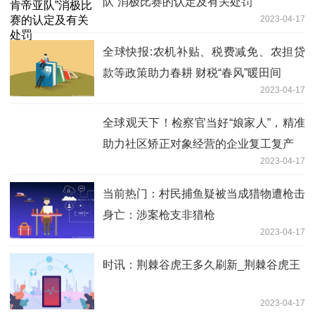
队”消极比赛的认定及有关处罚
2023-04-17
全球快报:农机补贴、税费减免、农担贷
款等政策助力春耕 财税“春风”暖田间
2023-04-17
全球观天下！检察官当好“娘家人”，精准
助力社区矫正对象经营的企业复工复产
2023-04-17
当前热门：村民捕鱼疑被当成猎物遭枪击
身亡：涉案枪支非猎枪
2023-04-17
时讯：荆棘谷虎王多久刷新_荆棘谷虎王
2023-04-17