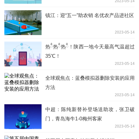
2023-05-14
镇江：迎“五一”助农销 名优农产品进社区
2023-05-14
热ྂ热ྂ热ྂ！陕西一地今天最高气温超过
35℃！
2023-05-14
全球观焦点：蓝叠模拟器删除安装的应用
方法
2023-05-14
中超：陈纯新替补登场送助攻，张卫破
门，青岛海牛1-0梅州客家
2023-05-14