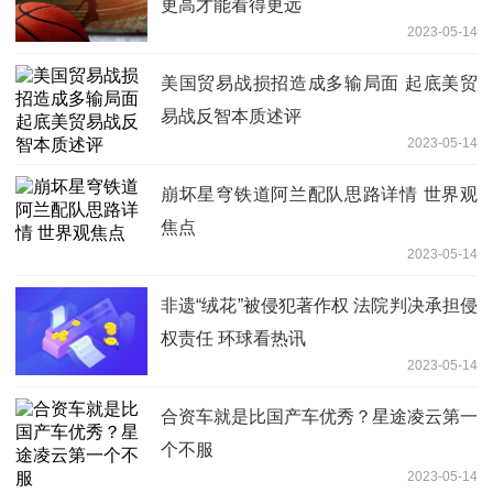
更高才能看得更远
2023-05-14
美国贸易战损招造成多输局面 起底美贸
易战反智本质述评
2023-05-14
崩坏星穹铁道阿兰配队思路详情 世界观
焦点
2023-05-14
非遗“绒花”被侵犯著作权 法院判决承担侵
权责任 环球看热讯
2023-05-14
合资车就是比国产车优秀？星途凌云第一
个不服
2023-05-14