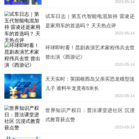
2023-05-14
试车日志｜第五代智能电混加持 雷凌还
是家用车的首选吗？ 天天热点评
2023-05-14
环球即时看！昆剧表演艺术家程伟兵去世
曾出演《西游记》
2023-05-14
天天实时：英国根西岛父亲买恐龙模型送
儿子 谁料牛龙竟有6米长
2023-05-14
世界知识产权日：普法课堂进社区 沉浸
式教育获点赞
2023-05-14