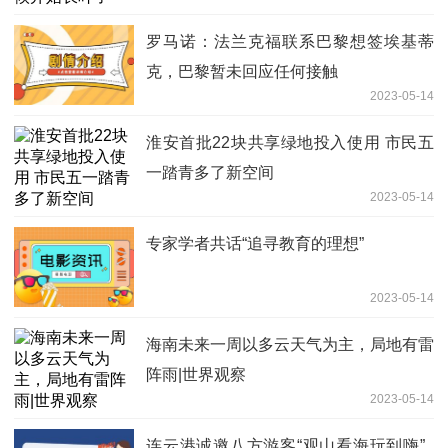
罗马诺：法兰克福联系巴黎想签埃基蒂
克，巴黎暂未回应任何接触
2023-05-14
淮安首批22块共享绿地投入使用 市民五
一踏青多了新空间
2023-05-14
专家学者共话“追寻教育的理想”
2023-05-14
海南未来一周以多云天气为主，局地有雷
阵雨|世界观察
2023-05-14
连云港诚邀八方游客“观山看海玩到嗨”_