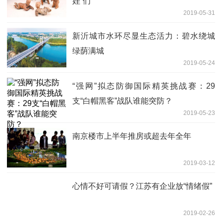
娃”们
2019-05-31
新沂城市水环尽显生态活力：碧水绕城
绿荫满城
2019-05-24
“强网”拟态防御国际精英挑战赛：29
支“白帽黑客”战队谁能突防？
2019-05-23
南京楼市上半年推房或超去年全年
2019-03-12
心情不好可请假？江苏有企业放“情绪假”
2019-02-26