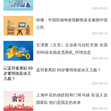
2023-05-14
快播：中国驻缅甸使馆解救多名被困中国
公民
2023-05-14
京津冀（文安）企业家马拉松开跑 全国
3000余名跑友觅商机_环球信息
2023-05-14
孟羽童离职 69岁董明珠延休又几载？
2023-05-14
上海申花的徐皓阳和门将马镇 应该入选
国家队 他们是国足的未来
2023-05-14