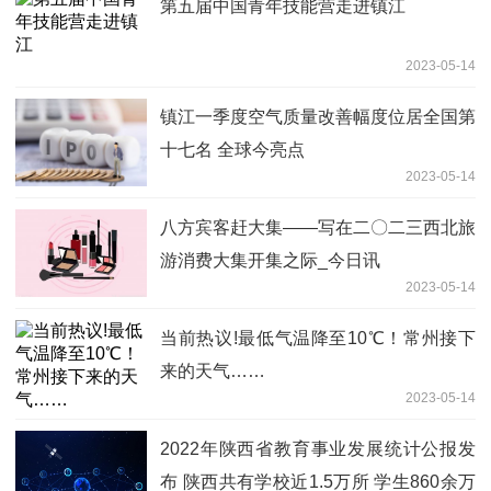
第五届中国青年技能营走进镇江
2023-05-14
镇江一季度空气质量改善幅度位居全国第
十七名 全球今亮点
2023-05-14
八方宾客赶大集——写在二〇二三西北旅
游消费大集开集之际_今日讯
2023-05-14
当前热议!最低气温降至10℃！常州接下
来的天气……
2023-05-14
2022年陕西省教育事业发展统计公报发
布 陕西共有学校近1.5万所 学生860余万