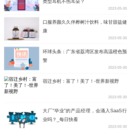
类型耳机不伤耳朵？
2023-05-30
口服养颜久久伴桦树汁饮料，味甘甜益健
康
2023-05-30
环球头条：广东省荔湾区发布高温橙色预
警
2023-05-30
宿迁乡村：富了！美了！-世界新视野
2023-05-30
大厂“毕业”的产品经理，会涌入SaaS行
业吗？_每日快看
2023-05-30