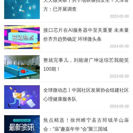
天天微头条丨男子地铁偷拍女生？天津警
方：已开展调查
2023-05-30
接口芯片在AI服务器中至关重要 未来量
价齐升趋势确定 环球微头条
2023-05-30
整就完事儿，刘能谢广坤这综艺我能笑
100期！
2023-05-30
全球微动态丨中国社区发展协会组建社区
心理健康服务队
2023-05-30
焦点精选！徐州睢宁县古邳镇羊山庙
会：“庙”趣嘉年华 “会”聚三国城