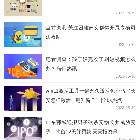
2023-05-30
当前快讯:关注困难妇女群体开展专项司
法救助
2023-05-30
记者调查：孩子没完没了刷短视频怎么
办？ 每日热讯
2023-05-30
win11激活工具一键永久激活免小马（长
安怎样激活一键升窗？）|全球热点
2023-05-30
山东郓城通报男子砍杀宠物犬并威胁妻
子：拘留12天并罚款|天天报资讯
2023-05-30