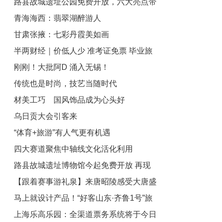
路县故城遗址公园免费开放，六大亮点带
热门目的地
青海海西：翡翠湖醉游人
您玩转
甘肃张掖：七彩丹霞美如画
半两财经｜价低人少 准考证免票 毕业旅
刚刚！大批阿D 涌入无锡！
行提前引爆暑期游
传统也是时尚，技艺当随时代
材美工巧 国风饰品成为心头好
乌日贡大会引客来
“体育+旅游”有人气更有机遇
四大赛道聚焦中轴线文化活化利用
路县故城遗址博物馆今起免费开放 再现
【跟着赛事游礼泉】来唐昭陵感受大唐盛
千年古城遗韵
马上就设计产品！“好客山东·齐鲁1号”旅
世雄风
上海乐高乐园：全渠道票务系统将于今日
游列车圈粉全国旅行社。