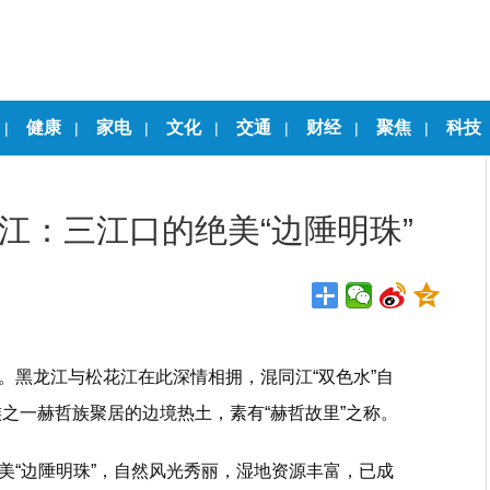
健康
家电
文化
交通
财经
聚焦
科技
|
|
|
|
|
|
|
江：三江口的绝美“边陲明珠”
。黑龙江与松花江在此深情相拥，混同江“双色水”自
之一赫哲族聚居的边境热土，素有“赫哲故里”之称。
美“边陲明珠”，自然风光秀丽，湿地资源丰富，已成