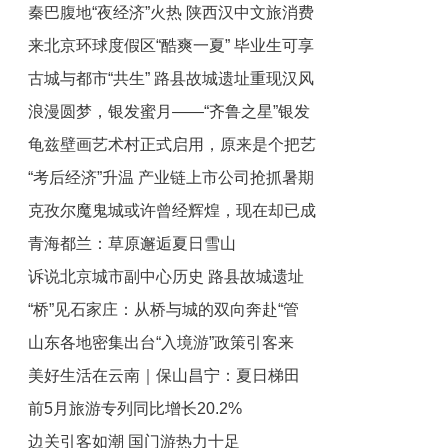
秦巴腹地“夜经济”火热 陕西汉中文旅消费
热
来北京环球度假区“酷爽一夏” 毕业生可享
场景持续“上新”
古城与都市“共生” 路县故城遗址重现汉风
专属特惠
浪漫圆梦，银发蜜月——“齐鲁之星”银发
京韵
龟兹壁画艺术村正式启用，原来是个把艺
蜜月新疆旅游专列开行
“考后经济”升温 产业链上市公司抢抓暑期
术与生态完美融合的民宿群
克孜尔魔鬼城或许曾经辉煌，现在却已成
旅游热潮
青海都兰：草原邂逅夏日雪山
为无人区，我探之我爬之
诉说北京城市副中心历史 路县故城遗址
“桥”见石家庄：从桥与城的双向奔赴“管
公园对公众开放
山东各地密集出台“入境游”政策引客来
窥”城市的开放发展
美好生活在云南｜保山昌宁：夏日梯田
前5月旅游专列同比增长20.2%
绘“丰”景
边关引客如潮 国门游热力十足