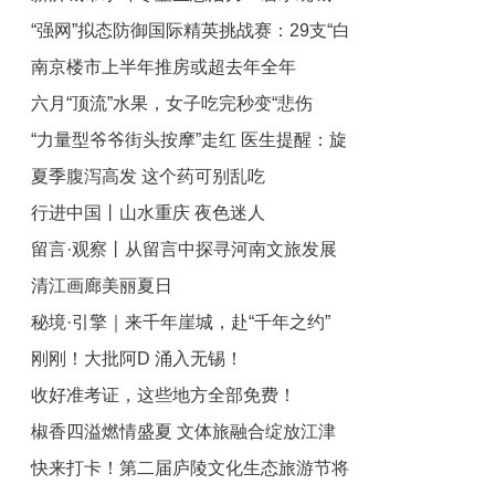
“强网”拟态防御国际精英挑战赛：29支“白
绿荫满城
南京楼市上半年推房或超去年全年
帽黑客”战队谁能突防？
六月“顶流”水果，女子吃完秒变“悲伤
“力量型爷爷街头按摩”走红 医生提醒：旋
蛙”！医生提醒
夏季腹泻高发 这个药可别乱吃
转颈椎等危险动作可能致瘫
行进中国丨山水重庆 夜色迷人
留言·观察丨从留言中探寻河南文旅发展
清江画廊美丽夏日
提升之路
秘境·引擎｜来千年崖城，赴“千年之约”
刚刚！大批阿D 涌入无锡！
收好准考证，这些地方全部免费！
椒香四溢燃情盛夏 文体旅融合绽放江津
快来打卡！第二届庐陵文化生态旅游节将