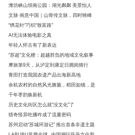
潍坊峡山坝南公园：湖光粼粼 美景怡人
中午12点上线
文脉·画意中国｜山骨传文脉，四时映峰
“绣花针”巧织“致富路”
岚
AI无法体验电影之真
年轻人怀古有了新表达
“苏超”文化梗：超越胜负的地域文化叙事
摩旅第9天，从泸定到康定日拥岗骑行
青田打造我国农遗产品出海新高地
203公里，花费162元
余杭农村的自然风光旖旎，稻田如镜，是
千年枣韵焕新机
白鹭们聚餐的大食堂
历史文化街区怎么就“没文化”了
猎奇怪异吃播咋成了流量密码
苏州启动“苏城环游记” 推出首条非遗主题
LABUBU风靡全球 中国潮玩跃升文化新
游