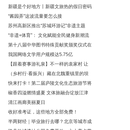
新疆是个好地方丨新疆文旅热的假日密码
“酱园弄”这波流量要怎么接
苏州高新区推出“苏城环游记”非遗主题
“非遗+体育”： 文化赋能全民健身新潮流
游：当青春邂逅苏州古韵
第十八届中华图书特殊贡献奖颁奖仪式在
我国网络文学用户规模达5.75亿
京举行
【跟着赛事游礼泉】不一样的袁家村 让
（乡村行·看振兴）藏在北魏重镇里的坝
乡村旅游向乡村度假自然进化
快来打卡！第二届庐陵文化生态旅游节将
上雅居：从留守村到生态园
椒香四溢燃情盛夏 文体旅融合绽放江津
于6月下旬举办
清江画廊美丽夏日
收好准考证，这些地方全部免费！
半两财经｜毕业旅行去哪？北京等城市成