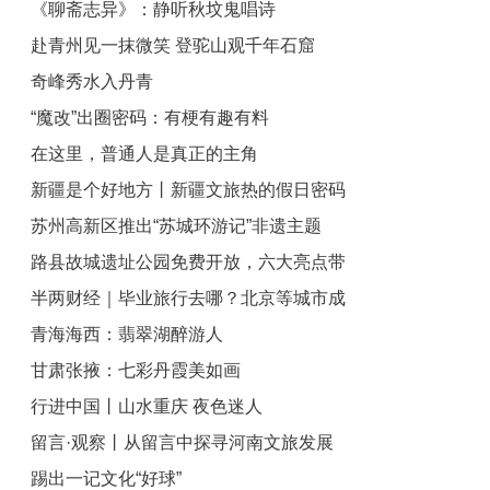
《聊斋志异》：静听秋坟鬼唱诗
于6月下旬举办
赴青州见一抹微笑 登驼山观千年石窟
奇峰秀水入丹青
“魔改”出圈密码：有梗有趣有料
在这里，普通人是真正的主角
新疆是个好地方丨新疆文旅热的假日密码
苏州高新区推出“苏城环游记”非遗主题
路县故城遗址公园免费开放，六大亮点带
游：当青春邂逅苏州古韵
半两财经｜毕业旅行去哪？北京等城市成
您玩转
青海海西：翡翠湖醉游人
热门目的地
甘肃张掖：七彩丹霞美如画
行进中国丨山水重庆 夜色迷人
留言·观察丨从留言中探寻河南文旅发展
踢出一记文化“好球”
提升之路