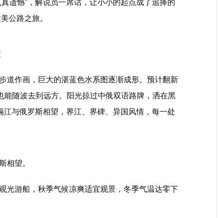
点真遗憾”，解说员一席话，让小小的起点成了追捧的
壮美公路之旅。
摄
步道作画，巨大的湛蓝色水系图逐渐成形。预计翻新
佛也能随波去到远方。阳光掠过中俄双语路牌，洒在黑
江隔江与俄罗斯相望，界江、界碑、异国风情，每一处
斯相望。
观光游船，秋季气候凉爽适宜观景，冬季气温达零下