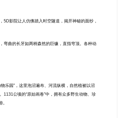
，5D影院让人仿佛踏入时空隧道，揭开神秘的面纱，
，弯曲的长牙如两柄森然的巨镰，直指穹顶。各种动
动物乐园”，这里泡沼遍布、河流纵横，自然植被以沼
1131公顷的“原始画卷”中，拥有众多野生动物、珍
游。