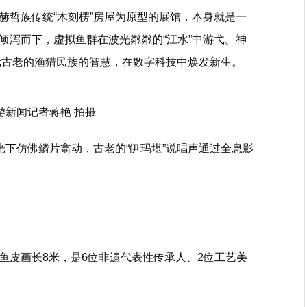
赫哲族传统“木刻楞”房屋为原型的展馆，本身就是一
倾泻而下，虚拟鱼群在波光粼粼的“江水”中游弋。神
;古老的渔猎民族的智慧，在数字科技中焕发新生。
游新闻记者蒋艳 拍摄
光下仿佛鳞片翕动，古老的“伊玛堪”说唱声通过全息影
鱼皮画长8米，是6位非遗代表性传承人、2位工艺美