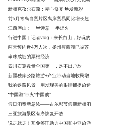
新疆克孜尔石窟：精心修复 焕发新彩
载体
前5月青岛自贸片区离岸贸易同比增长超
江西庐山：一半诗意 一半烟火
50%
行进中国｜记者vlog：来长白山，好玩的
两天预约近4万人次，扬州瘦西湖已被苏
+1
串珠成链的票根经济
超游客“占领”
四川石窟数量全国第一，足不出户欣
新疆独库公路旅游+产业带动当地牧民增
赏“四川石窟线上展”｜文化中国行
我的铁路风景｜用发现美的眼睛捕捉旅途
收
“中国游”带火“中国购”
美好！
假日消费新意浓――古尔邦节假期新疆消
三亚旅游景区有序恢复开放
费市场一线观察
说走就走！互免签证助力中国和中亚旅游