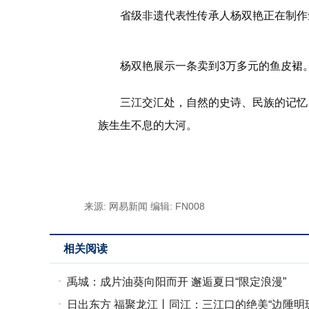
省级非遗代表性传承人杨双艳正在制作
杨双艳展示一条卖到3万多元的鱼皮裙。
三江交汇处，自然的史诗、民族的记忆
族生生不息的大河。
标签：
来源: 网易新闻
编辑: FN008
相关阅读
禹城：成片油葵向阳而开 邂逅夏日“限定浪漫”
日出东方 福聚龙江丨同江：三江口的绝美“边陲明