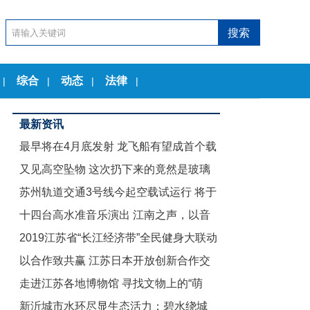
综合
动态
法律
|
|
|
|
最新资讯
最早将在4月底发射 龙飞船有望成首个载
又见高空坠物 这次扔下来的竟然是玻璃
人商业航天器
苏州轨道交通3号线今起空载试运行 将于
茶几
十四台高水准音乐演出 江南之声，以音
12月底试运营
2019江苏省“长江经济带”全民健身大联动
乐节的名义致敬古典
以合作致共赢 江苏日本开放创新合作交
暨“舞动江苏”无锡赛区启动仪式举行
走进江苏各地博物馆 寻找文物上的“萌
流会在东京举行
新沂城市水环尽显生态活力：碧水绕城
娃”们