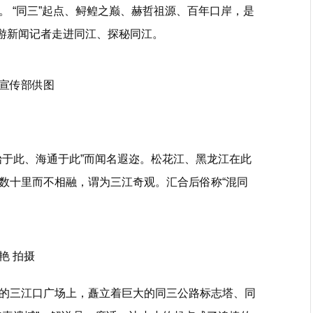
 “同三”起点、鲟鳇之巅、赫哲祖源、百年口岸，是
，上游新闻记者走进同江、探秘同江。
宣传部供图
始于此、海通于此”而闻名遐迩。松花江、黑龙江在此
数十里而不相融，谓为三江奇观。汇合后俗称“混同
艳 拍摄
的三江口广场上，矗立着巨大的同三公路标志塔、同